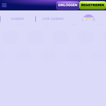
EINLOGGEN
REGISTRIEREN
CASINO
LIVE-CASINO
SPORT