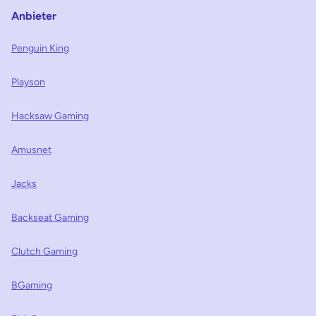
Anbieter
Penguin King
Playson
Hacksaw Gaming
Amusnet
Jacks
Backseat Gaming
Clutch Gaming
BGaming