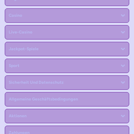
Casino
Live-Casino
Jackpot-Spiele
Sport
Sicherheit Und Datenschutz
Allgemeine Geschäftsbedingungen
Aktionen
Zahlungen