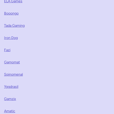
ELA Games
Booongo
Tada Gaming
Iron Dog
Fazi
Gamomat
Spinomenal
Yggdrasil
Gamzix
Amatic