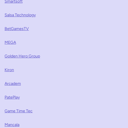
Smartsoft
Salsa Technology
BetGamesTV
MEGA
Golden Hero Group
Kiron
Arcadem
PatePlay
Game Time Tec
Mancala