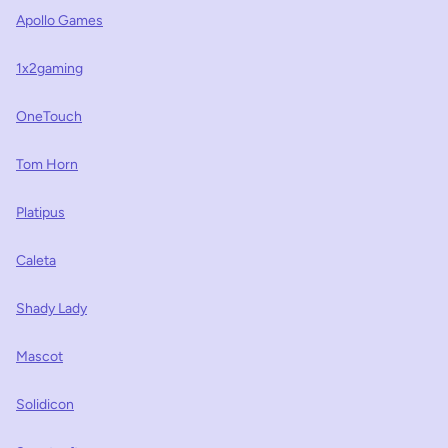
Apollo Games
1x2gaming
OneTouch
Tom Horn
Platipus
Caleta
Shady Lady
Mascot
Solidicon