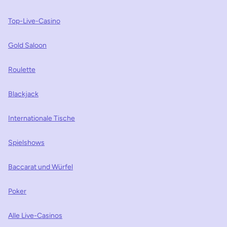
Top-Live-Casino
Gold Saloon
Roulette
Blackjack
Internationale Tische
Spielshows
Baccarat und Würfel
Poker
Alle Live-Casinos