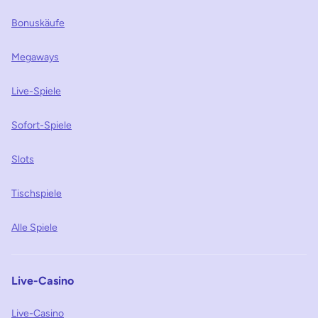
Bonuskäufe
Megaways
Live-Spiele
Sofort-Spiele
Slots
Tischspiele
Alle Spiele
Live-Casino
Live-Casino