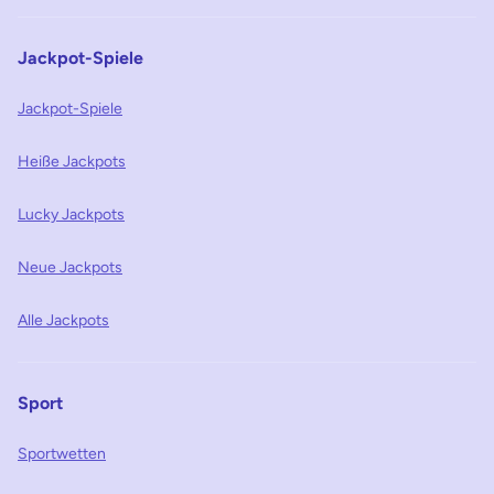
Jackpot-Spiele
Jackpot-Spiele
Heiße Jackpots
Lucky Jackpots
Neue Jackpots
Alle Jackpots
Sport
Sportwetten