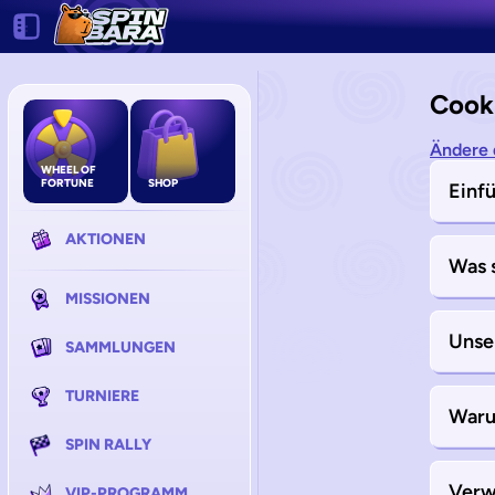
Cook
Ändere 
WHEEL OF
FORTUNE
SHOP
Einf
AKTIONEN
Was 
MISSIONEN
Unse
SAMMLUNGEN
TURNIERE
Waru
SPIN RALLY
Verw
VIP-PROGRAMM