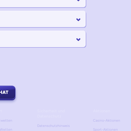
CHAT
rt
Sicherheit und
Aktionen
Datenschutz
twetten
Casino-Aktionen
Datenschutzhinweis
-Wetten
Sport-Aktionen