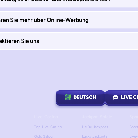
hren Sie mehr über Online-Werbung
ktieren Sie uns
DEUTSCH
LIVE 
o
Live-Casino
Jackpot-Spiele
Spo
Top-Live-Casino
Heiße Jackpots
Spor
Gold Saloon
Lucky Jackpots
Live