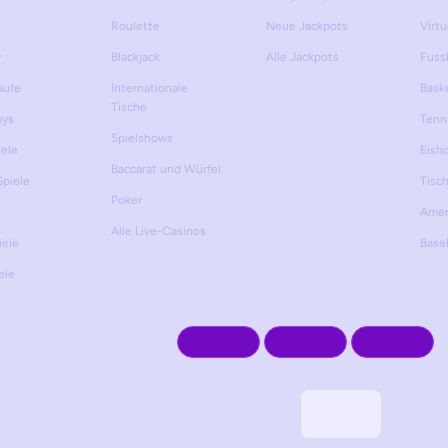
Roulette
Neue Jackpots
Virtu
v
Blackjack
Alle Jackpots
Fuss
äufe
Internationale
Baske
Tische
ys
Tenn
Spielshows
iele
Eish
Baccarat und Würfel
Spiele
Tisc
Poker
Amer
Alle Live-Casinos
iele
Base
ele