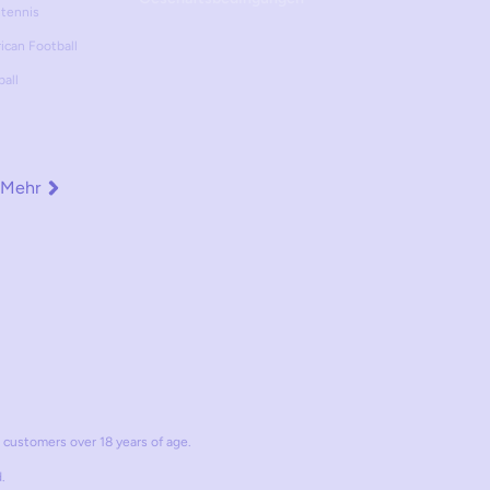
htennis
ican Football
ball
Mehr
 customers over 18 years of age.
.