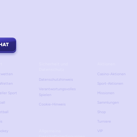
CHAT
rt
Sicherheit und
Aktionen
Datenschutz
twetten
Casino-Aktionen
Datenschutzhinweis
-Wetten
Sport-Aktionen
Verantwortungsvolles
eller Sport
Missionen
Spielen
ball
Sammlungen
Cookie-Hinweis
tball
Shop
is
Turniere
Allgemeine
ockey
VIP
Geschäftsbedingungen