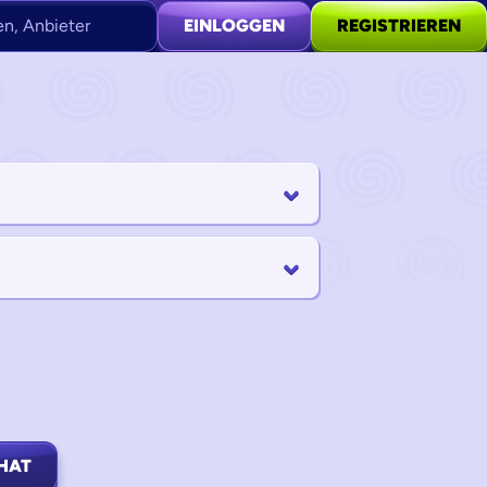
en, Anbieter
EINLOGGEN
REGISTRIEREN
CHAT