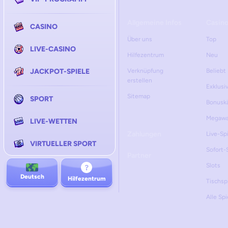
Allgemeine Infos
Casin
CASINO
Über uns
Top
LIVE-CASINO
Hilfezentrum
Neu
JACKPOT-SPIELE
Verknüpfung
Beliebt
erstellen
Exklusi
Sitemap
SPORT
Bonusk
Megawa
LIVE-WETTEN
Zahlungen
Live-Sp
VIRTUELLER SPORT
Sofort-
Partner
Slots
Deutsch
Hilfezentrum
Tischsp
Alle Spi