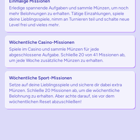
Einmalige Missionen
Erledige spannende Aufgaben und sammle Münzen, um noch
mehr Belohnungen zu erhalten. Tätige Einzahlungen, spiele
deine Lieblingsspiele, nimm an Turnieren teil und schalte neue
Level frei und vieles mehr.
Wöchentliche Casino-Missionen
Spiele im Casino und sammle Münzen für jede
abgeschlossene Aufgabe. Schließe 20 von 41 Missionen ab,
um jede Woche zusätzliche Münzen zu erhalten.
Wöchentliche Sport-Missionen
Setze auf deine Lieblingsspiele und sichere dir dabei extra
Münzen. Schließe 20 Missionen ab, um die wöchentliche
Belohnung zu erhalten. Aber achte darauf, sie vor dem
wöchentlichen Reset abzuschließen!