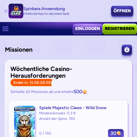
Spinbara Anwendung
ÖFFNEN
Erhalte die App für das beste Spiel
EINLOGGEN
REGISTRIEREN
Missionen
Wöchentliche Casino-
Herausforderungen
Endet in:
3t 06:28:58
500
Schließe 20 Missionen ab und erhalte
Spiele Majestic Claws - Wild Snow
Mindesteinsatz:
0,3 €
Anzahl der Spins:
150
30
0
/ 150