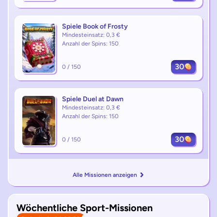
Spiele Book of Frosty
Mindesteinsatz:
0,3 €
Anzahl der Spins:
150
30
0
/ 150
Spiele Duel at Dawn
Mindesteinsatz:
0,3 €
Anzahl der Spins:
150
30
0
/ 150
Alle Missionen anzeigen
Wöchentliche Sport-Missionen