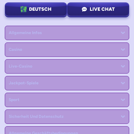
DEUTSCH
LIVE CHAT
Allgemeine Infos
Casino
Live-Casino
Jackpot-Spiele
Sport
Sicherheit Und Datenschutz
Allgemeine Geschäftsbedingungen